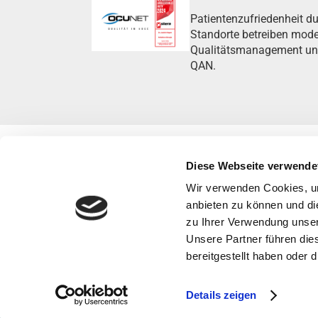
Patientenzufriedenheit du
Standorte betreiben mod
Qualitätsmanagement und s
QAN.
Diese Webseite verwende
Wir verwenden Cookies, um
anbieten zu können und di
zu Ihrer Verwendung unser
Unsere Partner führen die
bereitgestellt haben oder
Details zeigen
Impressum
Datenschutz
Barrierefreiheit
Urheberrecht
H