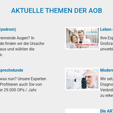
AKTUELLE THEMEN DER AOB
Syndrom)
Leben 
brennende Augen? In
Ihre Ex
de finden wir die Ursache
Großra
raus und wählen die
unverbi
s.
 Sprechstunde
Modern
 was nun? Unsere Experten
Wir se
Profitieren auch Sie von
Diagnos
er 29.000 OPs / Jahr.
Veränd
zu erke
Die A