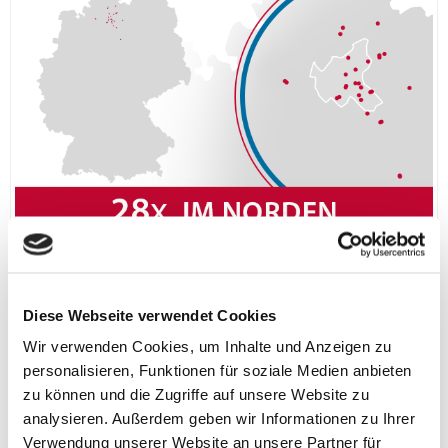
28x im Norden aus einer Hand gut betreut
Diese Webseite verwendet Cookies
An unseren
AOB Standorten
bieten wir Ihnen eine
Wir verwenden Cookies, um Inhalte und Anzeigen zu
umfassende und wohnortnahe Versorgung auf
personalisieren, Funktionen für soziale Medien anbieten
hohem Niveau: von der konservativen Augenheilkunde über
zu können und die Zugriffe auf unsere Website zu
hochmoderne Diagnostik bis hin zu spezialisierten
analysieren. Außerdem geben wir Informationen zu Ihrer
Augenoperationen.
Verwendung unserer Website an unsere Partner für