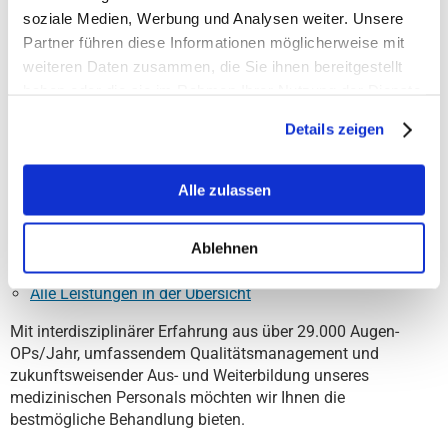
MODERNE AUGENHEILKUNDE FÜR BESTMÖGLICHE
soziale Medien, Werbung und Analysen weiter. Unsere
ERGEBNISSE
Partner führen diese Informationen möglicherweise mit
weiteren Daten zusammen, die Sie ihnen bereitgestellt
Alle konservativen Leistungen der Augenheilkunde
haben oder die sie im Rahmen Ihrer Nutzung der Dienste
Hochmoderne Diagnostik
, medikamentöse Therapie und
gesammelt haben.
Operationen
Details zeigen
Therapie trockener Augen
Augenlasern ("Leben ohne Brille")
Grauer Star (Katarakt): moderne Laser-OP
Alle zulassen
Glaukom (Grüner Star)
Makuladegeneration
und andere Netzhauterkrankungen
Ablehnen
Plastische Lidkorrekturen
Schieloperationen
Alle Leistungen in der Übersicht
Mit interdisziplinärer Erfahrung aus über 29.000 Augen-
OPs/Jahr, umfassendem Qualitätsmanagement und
zukunftsweisender Aus- und Weiterbildung unseres
medizinischen Personals möchten wir Ihnen die
bestmögliche Behandlung bieten.