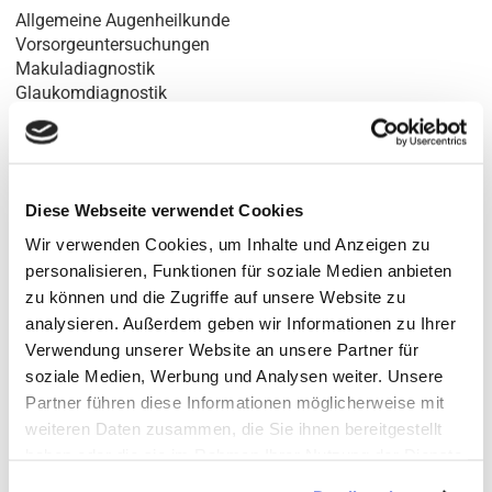
Allgemeine Augenheilkunde
Vorsorgeuntersuchungen
Makuladiagnostik
Glaukomdiagnostik
Führerscheingutachten
Spezialdiagnostik
- HRT
Diese Webseite verwendet Cookies
Anfahrt:
Wir verwenden Cookies, um Inhalte und Anzeigen zu
personalisieren, Funktionen für soziale Medien anbieten
zu können und die Zugriffe auf unsere Website zu
analysieren. Außerdem geben wir Informationen zu Ihrer
Verwendung unserer Website an unsere Partner für
soziale Medien, Werbung und Analysen weiter. Unsere
¹MVZ Augen-Heilkunde-Nord GmbH · Nebenbetriebsstätte Quickborn
Partner führen diese Informationen möglicherweise mit
Gesellschafter der AOB GbR · Ballindamm 37 · 20095 Hamburg
weiteren Daten zusammen, die Sie ihnen bereitgestellt
Geschäftsführer der GmbH: Dr. J. Magner · Dr. S.-H. Yun · L. Melville · Dr. C. Mahnke
haben oder die sie im Rahmen Ihrer Nutzung der Dienste
²angestellte Fachärztin
gesammelt haben.