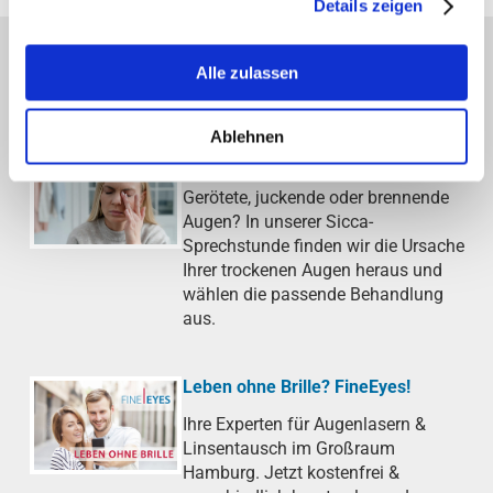
Details zeigen
AKTUELLE THEMEN DER AOB
Alle zulassen
Ablehnen
Trockenes Auge (Sicca-Syndrom)
Gerötete, juckende oder brennende
Augen? In unserer Sicca-
Sprechstunde finden wir die Ursache
Ihrer trockenen Augen heraus und
wählen die passende Behandlung
aus.
Leben ohne Brille? FineEyes!
Ihre Experten für Augenlasern &
Linsentausch im Großraum
Hamburg. Jetzt kostenfrei &