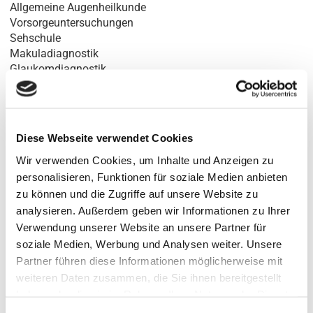
Allgemeine Augenheilkunde
Vorsorgeuntersuchungen
Sehschule
Makuladiagnostik
Glaukomdiagnostik
Augenärztliche Gutachten
Führerscheingutachten
Spezialdiagnostik
Diese Webseite verwendet Cookies
Anfahrt:
Wir verwenden Cookies, um Inhalte und Anzeigen zu
personalisieren, Funktionen für soziale Medien anbieten
zu können und die Zugriffe auf unsere Website zu
analysieren. Außerdem geben wir Informationen zu Ihrer
Verwendung unserer Website an unsere Partner für
soziale Medien, Werbung und Analysen weiter. Unsere
Partner führen diese Informationen möglicherweise mit
¹MVZ Augen-Heilkunde-Nord GmbH · Gesellschafter der AOB GbR · Ballindamm 37 ·
20095 Hamburg
weiteren Daten zusammen, die Sie ihnen bereitgestellt
Geschäftsführer der GmbH: Dr. J. Magner · Dr. S.-H. Yun · L. Melville · Dr. C. Mahnke
haben oder die sie im Rahmen Ihrer Nutzung der Dienste
²angestellte Fachärzte
gesammelt haben.