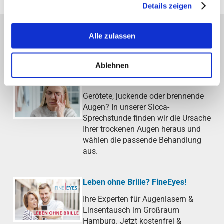
Details zeigen
Alle zulassen
AKTUELLE THEMEN DER AOB
Ablehnen
Trockenes Auge (Sicca-Syndrom)
Gerötete, juckende oder brennende
Augen? In unserer Sicca-
Sprechstunde finden wir die Ursache
Ihrer trockenen Augen heraus und
wählen die passende Behandlung
aus.
Leben ohne Brille? FineEyes!
Ihre Experten für Augenlasern &
Linsentausch im Großraum
Hamburg. Jetzt kostenfrei &