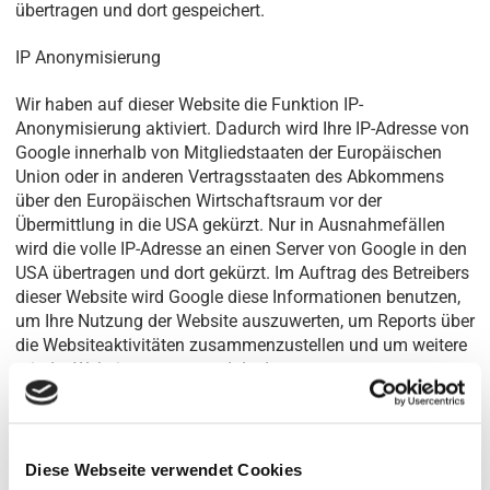
übertragen und dort gespeichert.
IP Anonymisierung
Wir haben auf dieser Website die Funktion IP-
Anonymisierung aktiviert. Dadurch wird Ihre IP-Adresse von
Google innerhalb von Mitgliedstaaten der Europäischen
Union oder in anderen Vertragsstaaten des Abkommens
über den Europäischen Wirtschaftsraum vor der
Übermittlung in die USA gekürzt. Nur in Ausnahmefällen
wird die volle IP-Adresse an einen Server von Google in den
USA übertragen und dort gekürzt. Im Auftrag des Betreibers
dieser Website wird Google diese Informationen benutzen,
um Ihre Nutzung der Website auszuwerten, um Reports über
die Websiteaktivitäten zusammenzustellen und um weitere
mit der Websitenutzung und der Internetnutzung
verbundene Dienstleistungen gegenüber dem
Websitebetreiber zu erbringen. Die im Rahmen von Google
Analytics von Ihrem Browser übermittelte IP-Adresse wird
nicht mit anderen Daten von Google zusammengeführt.
Diese Webseite verwendet Cookies