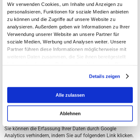
Wir verwenden Cookies, um Inhalte und Anzeigen zu
Browser Plugin
personalisieren, Funktionen für soziale Medien anbieten
zu können und die Zugriffe auf unsere Website zu
Sie können die Speicherung der Cookies durch eine
entsprechende Einstellung Ihrer Browser-Software
analysieren. Außerdem geben wir Informationen zu Ihrer
verhindern; wir weisen Sie jedoch darauf hin, dass Sie in
Verwendung unserer Website an unsere Partner für
diesem Fall gegebenenfalls nicht sämtliche Funktionen
soziale Medien, Werbung und Analysen weiter. Unsere
dieser Website vollumfänglich werden nutzen können. Sie
Partner führen diese Informationen möglicherweise mit
können darüber hinaus die Erfassung der durch den Cookie
weiteren Daten zusammen, die Sie ihnen bereitgestellt
erzeugten und auf Ihre Nutzung der Website bezogenen
haben oder die sie im Rahmen Ihrer Nutzung der Dienste
Daten (inkl. Ihrer IP-Adresse) an Google sowie die
gesammelt haben.
Verarbeitung dieser Daten durch Google verhindern, indem
Details zeigen
Sie das unter dem folgenden Link verfügbare Browser-
Plugin herunterladen und installieren:
Alle zulassen
https://tools.google.com/dlpage/gaoptout?hl=de
Ablehnen
Widerspruch gegen Datenerfassung
Sie können die Erfassung Ihrer Daten durch Google
Analytics verhindern, indem Sie auf folgenden Link klicken.