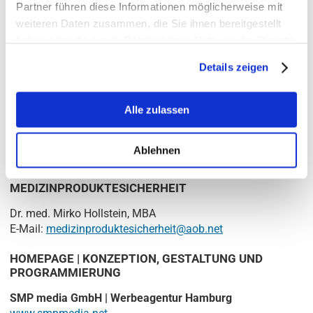
Partner führen diese Informationen möglicherweise mit
DATENSCHUTZBEAUFTRAGTER
weiteren Daten zusammen, die Sie ihnen bereitgestellt
Dr. med. Mirko Hollstein, MBA
haben oder die sie im Rahmen Ihrer Nutzung der Dienste
gesammelt haben.
Details zeigen
AOB · Augenärztlich-operative
Berufsausübungsgemeinschaft GbR
Ballindamm 37
Alle zulassen
20095 Hamburg
E-Mail:
datenschutz@aob.net
Ablehnen
BEAUFTRAGTER FÜR
MEDIZINPRODUKTESICHERHEIT
Dr. med. Mirko Hollstein, MBA
E-Mail:
medizinproduktesicherheit@aob.net
HOMEPAGE | KONZEPTION, GESTALTUNG UND
PROGRAMMIERUNG
SMP media GmbH | Werbeagentur Hamburg