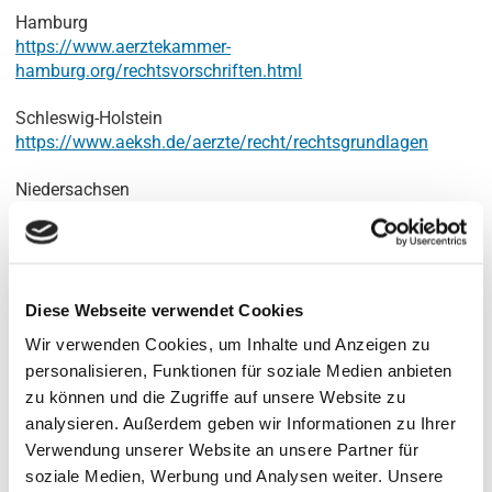
Hamburg
https://www.aerztekammer-
hamburg.org/rechtsvorschriften.html
Schleswig-Holstein
https://www.aeksh.de/aerzte/recht/rechtsgrundlagen
Niedersachsen
https://www.aekn.de/arztspezial/arzt-und-recht/
ZUSTÄNDIGE KASSENÄRZTLICHE VEREINIGUNGEN
Kassenärztliche Vereinigung Hamburg
Diese Webseite verwendet Cookies
www.kvhh.net
Wir verwenden Cookies, um Inhalte und Anzeigen zu
Kassenärztliche Vereinigung Schleswig-Holstein
personalisieren, Funktionen für soziale Medien anbieten
www.kvsh.de
zu können und die Zugriffe auf unsere Website zu
analysieren. Außerdem geben wir Informationen zu Ihrer
Kassenärztliche Vereinigung Niedersachsen
Verwendung unserer Website an unsere Partner für
www.kvn.de
soziale Medien, Werbung und Analysen weiter. Unsere