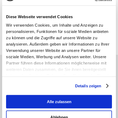
Diese Webseite verwendet Cookies
Wir verwenden Cookies, um Inhalte und Anzeigen zu
¹Die Augentagesklinik Ballindamm ist eine Einrichtung der:
personalisieren, Funktionen für soziale Medien anbieten
QAN OP GmbH & Co. KG
zu können und die Zugriffe auf unsere Website zu
Sieker Landstr. 3
22927 Großhansdorf
analysieren. Außerdem geben wir Informationen zu Ihrer
Verwendung unserer Website an unsere Partner für
soziale Medien, Werbung und Analysen weiter. Unsere
Partner führen diese Informationen möglicherweise mit
AKTUELLE THEMEN DER AOB
weiteren Daten zusammen, die Sie ihnen bereitgestellt
haben oder die sie im Rahmen Ihrer Nutzung der Dienste
gesammelt haben.
Details zeigen
Trockenes Auge (Sicca-Syndrom)
Gerötete, juckende oder brennende
Alle zulassen
Augen? In unserer Sicca-
Sprechstunde finden wir die Ursache
Ihrer trockenen Augen heraus und
Ablehnen