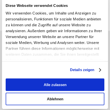
Nebenbetriebsstätte Reinfeld · Gesellschafter der AOB GbR · Ballindamm 37 ·
Diese Webseite verwendet Cookies
20095 Hamburg
Geschäftsführer der GmbH: Dr. J. Magner · Dr. S.-H. Yun · L. Melville · Dr. C. Mahnke
Wir verwenden Cookies, um Inhalte und Anzeigen zu
personalisieren, Funktionen für soziale Medien anbieten
²angestellte Fachärztin
zu können und die Zugriffe auf unsere Website zu
analysieren. Außerdem geben wir Informationen zu Ihrer
Verwendung unserer Website an unsere Partner für
soziale Medien, Werbung und Analysen weiter. Unsere
AKTUELLE THEMEN DER AOB
Partner führen diese Informationen möglicherweise mit
weiteren Daten zusammen, die Sie ihnen bereitgestellt
haben oder die sie im Rahmen Ihrer Nutzung der Dienste
Trockenes Auge (Sicca-Syndrom)
gesammelt haben.
Details zeigen
Gerötete, juckende oder brennende
Augen? In unserer Sicca-
Sprechstunde finden wir die Ursache
Alle zulassen
Ihrer trockenen Augen heraus und
wählen die passende Behandlung
aus.
Ablehnen