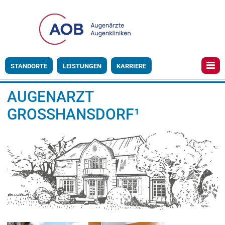
STANDORTE
LEISTUNGEN
KARRIERE
AUGENARZT
GROSSHANSDORF¹