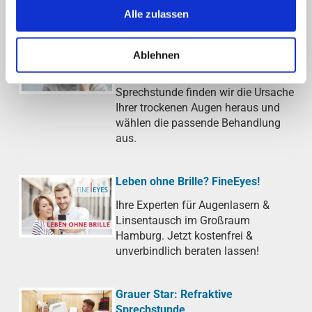
Alle zulassen
Trockenes Auge (Sicca-Syndrom)
Ablehnen
Gerötete, juckende oder brennende
Augen? In unserer Sicca-
Sprechstunde finden wir die Ursache
Ihrer trockenen Augen heraus und
wählen die passende Behandlung
aus.
Leben ohne Brille? FineEyes!
Ihre Experten für Augenlasern &
Linsentausch im Großraum
Hamburg. Jetzt kostenfrei &
unverbindlich beraten lassen!
Grauer Star: Refraktive
Sprechstunde