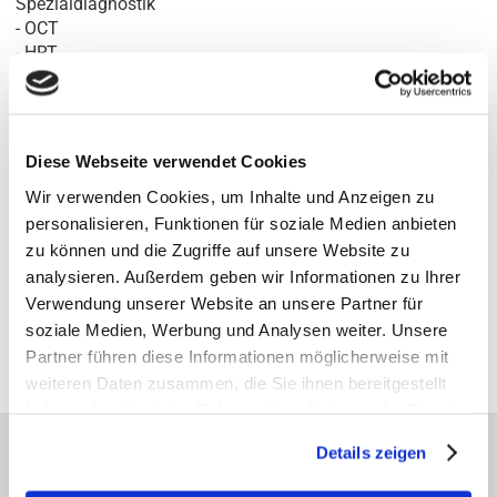
Spezialdiagnostik
- OCT
- HRT
Anfahrt:
Diese Webseite verwendet Cookies
Wir verwenden Cookies, um Inhalte und Anzeigen zu
personalisieren, Funktionen für soziale Medien anbieten
zu können und die Zugriffe auf unsere Website zu
analysieren. Außerdem geben wir Informationen zu Ihrer
¹MVZ für Augenheilkunde Großhansdorf der MVZ Augen-Heilkunde-Nord GmbH
Verwendung unserer Website an unsere Partner für
Gesellschafter der AOB GbR · Ballindamm 37 · 20095 Hamburg
Geschäftsführer der GmbH: Dr. J. Magner · Dr. S.-H. Yun · L. Melville · Dr. C. Mahnke
soziale Medien, Werbung und Analysen weiter. Unsere
Partner führen diese Informationen möglicherweise mit
²angestellte Fachärztin
weiteren Daten zusammen, die Sie ihnen bereitgestellt
haben oder die sie im Rahmen Ihrer Nutzung der Dienste
gesammelt haben.
Details zeigen
AKTUELLE THEMEN DER AOB