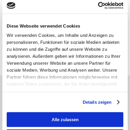
¹MVZ für Augenheilkunde und Allgemeinmedizin Bergedorf der MVZ für
Augenheilkunde und Allgemeinmedizin Hamburg-Ost GmbH
Nebenbetriebsstätte Ballindamm · Gesellschafter der AOB GbR · Ballindamm 37 ·
Diese Webseite verwendet Cookies
20095 Hamburg
Geschäftsführer der GmbH: Dr. J. Magner · Dr. S.-H. Yun · L. Melville · Dr. C. Mahnke
Wir verwenden Cookies, um Inhalte und Anzeigen zu
³MVZ für Augenheilkunde und Allgemeinmedizin Hamburg-Nord GmbH Schnelsen
personalisieren, Funktionen für soziale Medien anbieten
der MVZ für Augenheilkunde und Allgemeinmedizin Hamburg Nord GmbH ·
Nebenbetriebsstätte Ballindamm · Gesellschafter der AOB GbR · Ballindamm 37 ·
zu können und die Zugriffe auf unsere Website zu
20095 Hamburg
Geschäftsführer der GmbH: Dr. J. Magner · Dr. S.-H. Yun · L. Melville · Dr. C. Mahnke
analysieren. Außerdem geben wir Informationen zu Ihrer
²angestellte Fachärzte
Verwendung unserer Website an unsere Partner für
soziale Medien, Werbung und Analysen weiter. Unsere
Partner führen diese Informationen möglicherweise mit
weiteren Daten zusammen, die Sie ihnen bereitgestellt
AKTUELLE THEMEN DER AOB
haben oder die sie im Rahmen Ihrer Nutzung der Dienste
gesammelt haben.
Details zeigen
Trockenes Auge (Sicca-Syndrom)
Alle zulassen
Gerötete, juckende oder brennende
Augen? In unserer Sicca-