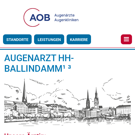
STANDORTE
LEISTUNGEN
KARRIERE
AUGENARZT HH-
BALLINDAMM¹ ³