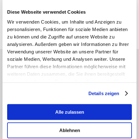
¹MVZ Augenärzte Berne der MVZ für Augenheilkunde und Allgemeinmedizin
Diese Webseite verwendet Cookies
Hamburg-Ost GmbH
Nebenbetriebsstätte Berne II · Gesellschafter der AOB GbR· Ballindamm 37 · 20095
Wir verwenden Cookies, um Inhalte und Anzeigen zu
Hamburg
Geschäftsführer der GmbH: Dr. J. Magner · Dr. S.-H. Yun · L. Melville · Dr. C. Mahnke
personalisieren, Funktionen für soziale Medien anbieten
²angestellte Fachärztin
zu können und die Zugriffe auf unsere Website zu
analysieren. Außerdem geben wir Informationen zu Ihrer
Verwendung unserer Website an unsere Partner für
soziale Medien, Werbung und Analysen weiter. Unsere
AKTUELLE THEMEN DER AOB
Partner führen diese Informationen möglicherweise mit
weiteren Daten zusammen, die Sie ihnen bereitgestellt
haben oder die sie im Rahmen Ihrer Nutzung der Dienste
gesammelt haben.
Trockenes Auge (Sicca-Syndrom)
Details zeigen
Gerötete, juckende oder brennende
Augen? In unserer Sicca-
Alle zulassen
Sprechstunde finden wir die Ursache
Ihrer trockenen Augen heraus und
wählen die passende Behandlung
Ablehnen
aus.