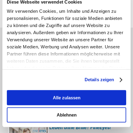
Diese Webseite verwendet Cookies
AOB · Augenärztlich-operative Berufsausübungsgemeinschaft GbR
Ballindamm 37
Wir verwenden Cookies, um Inhalte und Anzeigen zu
20095 Hamburg
personalisieren, Funktionen für soziale Medien anbieten
zu können und die Zugriffe auf unsere Website zu
analysieren. Außerdem geben wir Informationen zu Ihrer
Verwendung unserer Website an unsere Partner für
AKTUELLE THEMEN DER AOB
soziale Medien, Werbung und Analysen weiter. Unsere
Partner führen diese Informationen möglicherweise mit
weiteren Daten zusammen, die Sie ihnen bereitgestellt
Trockenes Auge (Sicca-Syndrom)
haben oder die sie im Rahmen Ihrer Nutzung der Dienste
gesammelt haben.
Gerötete, juckende oder brennende
Details zeigen
Augen? In unserer Sicca-
Sprechstunde finden wir die Ursache
Ihrer trockenen Augen heraus und
Alle zulassen
wählen die passende Behandlung
aus.
Ablehnen
Leben ohne Brille? FineEyes!