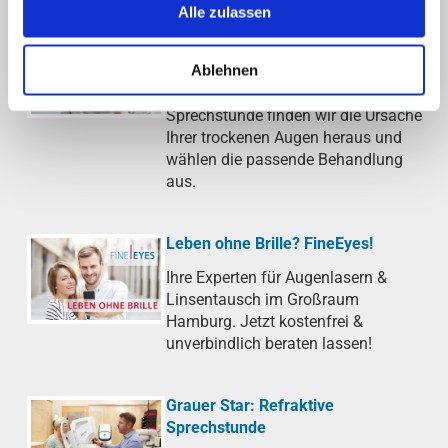
Alle zulassen
Trockenes Auge (Sicca-Syndrom)
Ablehnen
Gerötete, juckende oder brennende
Augen? In unserer Sicca-
Sprechstunde finden wir die Ursache
Ihrer trockenen Augen heraus und
wählen die passende Behandlung
aus.
Leben ohne Brille? FineEyes!
Ihre Experten für Augenlasern &
Linsentausch im Großraum
Hamburg. Jetzt kostenfrei &
unverbindlich beraten lassen!
Grauer Star: Refraktive
Sprechstunde