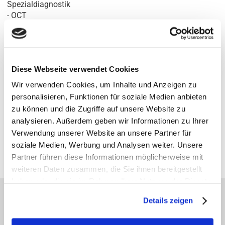
Spezialdiagnostik
- OCT
Anfahrt:
Diese Webseite verwendet Cookies
Wir verwenden Cookies, um Inhalte und Anzeigen zu
personalisieren, Funktionen für soziale Medien anbieten
zu können und die Zugriffe auf unsere Website zu
analysieren. Außerdem geben wir Informationen zu Ihrer
¹MVZ für Augenheilkunde Hohenfelde der MVZ für Augenheilkunde und
Allgemeinmedizin Hamburg-Nord GmbH
Verwendung unserer Website an unsere Partner für
Gesellschafter der AOB GbR · Ballindamm 37 · 20095 Hamburg
Geschäftsführer der GmbH: Dr. J. Magner · Dr. S.-H. Yun · L. Melville · Dr. C. Mahnke
soziale Medien, Werbung und Analysen weiter. Unsere
²angestellte Fachärztin
Partner führen diese Informationen möglicherweise mit
weiteren Daten zusammen, die Sie ihnen bereitgestellt
haben oder die sie im Rahmen Ihrer Nutzung der Dienste
gesammelt haben.
Details zeigen
AKTUELLE THEMEN DER AOB