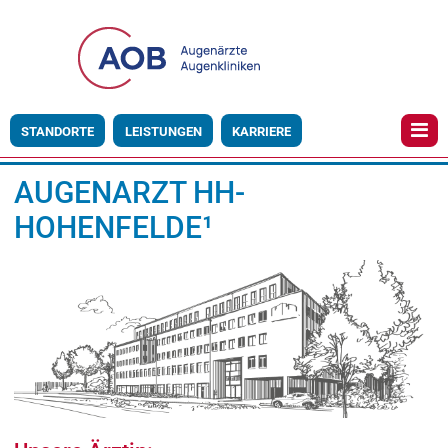
STANDORTE
LEISTUNGEN
KARRIERE
AUGENARZT HH-
HOHENFELDE¹