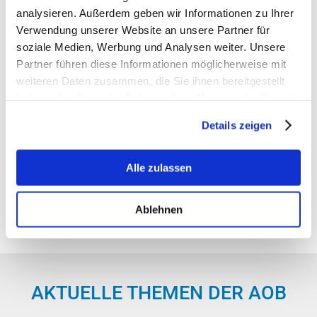
Diagnostik und Operation
analysieren. Außerdem geben wir Informationen zu Ihrer
Verwendung unserer Website an unsere Partner für
IVOM (Intravitreale Medikamenteneingabe in den
soziale Medien, Werbung und Analysen weiter. Unsere
Glaskörper)
Partner führen diese Informationen möglicherweise mit
weiteren Daten zusammen, die Sie ihnen bereitgestellt
PLASTISCHE OPERATIONEN
haben oder die sie im Rahmen Ihrer Nutzung der Dienste
Lidkorrektur
gesammelt haben.
Korrektur von Lidfehlstellungen
Details zeigen
SCHIELOPERATIONEN
Alle zulassen
TRÄNENWEGSENDOSKOPIE- /CHIRURGIE
CROSS-LINKING
Ablehnen
AKTUELLE THEMEN DER AOB