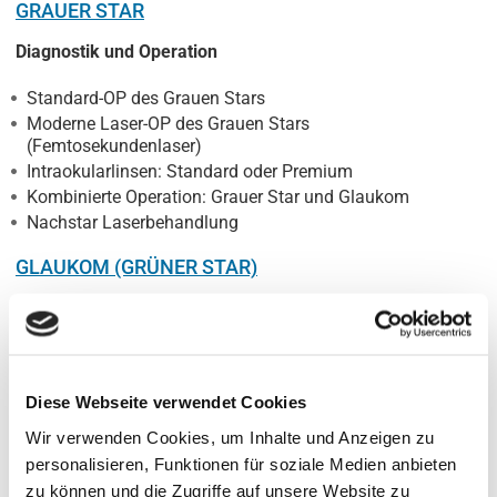
GRAUER STAR
Diagnostik und Operation
Standard-OP des Grauen Stars
Moderne Laser-OP des Grauen Stars
(Femtosekundenlaser)
Intraokularlinsen: Standard oder Premium
Kombinierte Operation: Grauer Star und Glaukom
Nachstar Laserbehandlung
GLAUKOM (GRÜNER STAR)
Diagnostik und Operation
ELT (endoskopische Laser Trabekulotomie)
CPK (Fraktionierte Cyclophotokoagulation)
Diese Webseite verwendet Cookies
Trabektom-Operation
Wir verwenden Cookies, um Inhalte und Anzeigen zu
NETZHAUT- / GLASKÖRPERCHIRURGIE
personalisieren, Funktionen für soziale Medien anbieten
(MAKULADEGENERATION)
zu können und die Zugriffe auf unsere Website zu