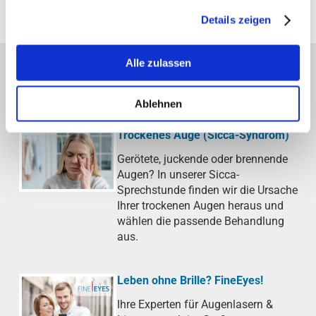
gesammelt haben.
²angestellte Fachärzte
Details zeigen
Alle zulassen
AKTUELLE THEMEN DER AOB
Ablehnen
Trockenes Auge (Sicca-Syndrom)
Gerötete, juckende oder brennende
Augen? In unserer Sicca-
Sprechstunde finden wir die Ursache
Ihrer trockenen Augen heraus und
wählen die passende Behandlung
aus.
Leben ohne Brille? FineEyes!
Ihre Experten für Augenlasern &