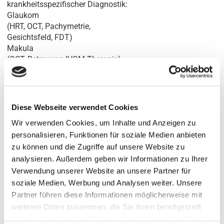
krankheitsspezifischer Diagnostik:
Glaukom
(HRT, OCT, Pachymetrie,
Gesichtsfeld, FDT)
Makula
(OCT, Betreuung IVOM-Therapie)
Netzhaut (Optomap)
Diabetessprechstunde
Sehschule
Diese Webseite verwendet Cookies
Anfahrt:
Wir verwenden Cookies, um Inhalte und Anzeigen zu
personalisieren, Funktionen für soziale Medien anbieten
zu können und die Zugriffe auf unsere Website zu
analysieren. Außerdem geben wir Informationen zu Ihrer
Verwendung unserer Website an unsere Partner für
soziale Medien, Werbung und Analysen weiter. Unsere
Partner führen diese Informationen möglicherweise mit
¹MVZ Augenärzte Berne der MVZ für Augenheilkunde und Allgemeinmedizin
Hamburg-Ost GmbH
weiteren Daten zusammen, die Sie ihnen bereitgestellt
Gesellschafter der AOB GbR · Ballindamm 37 · 20095 Hamburg
haben oder die sie im Rahmen Ihrer Nutzung der Dienste
Geschäftsführer der GmbH: Dr. J. Magner · Dr. S.-H. Yun · L. Melville · Dr. C. Mahnke