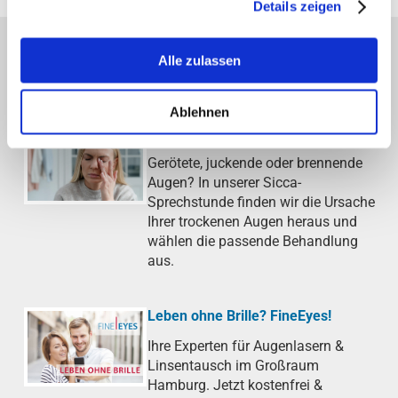
Details zeigen
Alle zulassen
AKTUELLE THEMEN DER AOB
Ablehnen
Trockenes Auge (Sicca-Syndrom)
Gerötete, juckende oder brennende
Augen? In unserer Sicca-
Sprechstunde finden wir die Ursache
Ihrer trockenen Augen heraus und
wählen die passende Behandlung
aus.
Leben ohne Brille? FineEyes!
Ihre Experten für Augenlasern &
Linsentausch im Großraum
Hamburg. Jetzt kostenfrei &