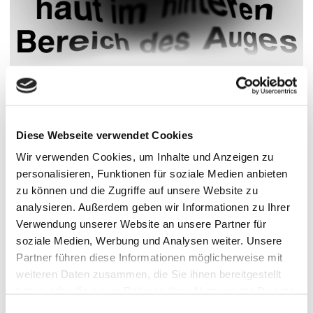
Das bedeutet: Man kann Gegenstände weiterhin sehen und
sich orientieren, erkennt aber Details nicht mehr klar – zum
Beispiel sieht man eine Uhr, kann jedoch die Uhrzeit nicht
Diese Webseite verwendet Cookies
ablesen. Viele Betroffene lernen im Alltag, bewusst
„daneben zu schauen“, um die noch gut funktionierenden
Wir verwenden Cookies, um Inhalte und Anzeigen zu
Bereiche der Netzhaut zu nutzen. Mit etwas Übung lässt
personalisieren, Funktionen für soziale Medien anbieten
sich so oft ein neuer Fixierpunkt entwickeln.
zu können und die Zugriffe auf unsere Website zu
analysieren. Außerdem geben wir Informationen zu Ihrer
Wichtig zu wissen:
Verwendung unserer Website an unsere Partner für
Die altersabhängige Makuladegeneration führt in der Regel
soziale Medien, Werbung und Analysen weiter. Unsere
nicht zur vollständigen Erblindung. Die räumliche
Partner führen diese Informationen möglicherweise mit
Orientierung bleibt erhalten, und auch das Sehen bei
weiteren Daten zusammen, die Sie ihnen bereitgestellt
Dunkelheit ist meist nicht betroffen.
haben oder die sie im Rahmen Ihrer Nutzung der Dienste
gesammelt haben.