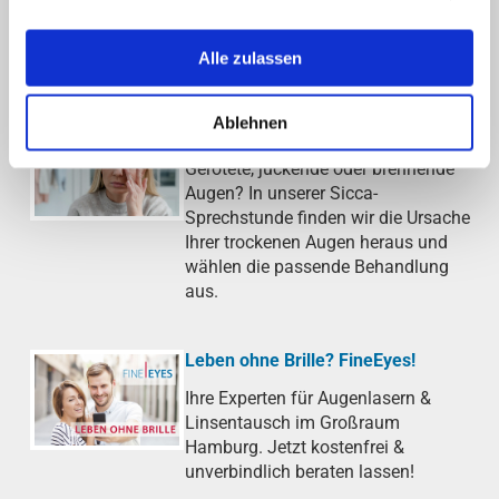
AKTUELLE THEMEN DER AOB
Alle zulassen
Ablehnen
Trockenes Auge (Sicca-Syndrom)
Gerötete, juckende oder brennende
Augen? In unserer Sicca-
Sprechstunde finden wir die Ursache
Ihrer trockenen Augen heraus und
wählen die passende Behandlung
aus.
Leben ohne Brille? FineEyes!
Ihre Experten für Augenlasern &
Linsentausch im Großraum
Hamburg. Jetzt kostenfrei &
unverbindlich beraten lassen!