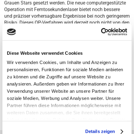
Grauen Stars gesetzt werden. Die neue computergestützte
Operation mit Femtosekundenlaser bietet noch bessere
und präziser vorhersagbare Ergebnisse bei noch geringerem
Risiko. Dieses OP-Verfahren wird derzeit noch nicht von den
Krankenkassen übernommen.
GRAUER STAR: LASER-OPERATION
Diese Webseite verwendet Cookies
KÜNSTLICHE AUGENLINSE: STANDARD ODER
Wir verwenden Cookies, um Inhalte und Anzeigen zu
PREMIUM
personalisieren, Funktionen für soziale Medien anbieten
Bei beiden OP-Verfahren muss der Patient sich im Vorwege
zu können und die Zugriffe auf unsere Website zu
für eine bestimmte Intraokularlinse entscheiden, die am
analysieren. Außerdem geben wir Informationen zu Ihrer
ehesten seinen Sehgewohnheiten und Ansprüchen
Verwendung unserer Website an unsere Partner für
entspricht. Neben der Auswahl des Brennpunktes werden
soziale Medien, Werbung und Analysen weiter. Unsere
auch Premiumlinsen mit verbesserten optischen
Partner führen diese Informationen möglicherweise mit
Eigenschaften und Zusatznutzen angeboten.
weiteren Daten zusammen, die Sie ihnen bereitgestellt
haben oder die sie im Rahmen Ihrer Nutzung der Dienste
gesammelt haben.
Details zeigen