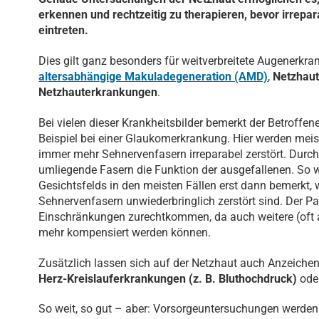
erkennen und rechtzeitig zu therapieren, bevor irre
eintreten.
Dies gilt ganz besonders für weitverbreitete Augenerkr
altersabhängige Makuladegeneration (AMD)
,
Netzhau
Netzhauterkrankungen
.
Bei vielen dieser Krankheitsbilder bemerkt der Betroffe
Beispiel bei einer Glaukomerkrankung. Hier werden mei
immer mehr Sehnervenfasern irreparabel zerstört. Durc
umliegende Fasern die Funktion der ausgefallenen. So 
Gesichtsfelds in den meisten Fällen erst dann bemerkt,
Sehnervenfasern unwiederbringlich zerstört sind. Der P
Einschränkungen zurechtkommen, da auch weitere (oft al
mehr kompensiert werden können.
Zusätzlich lassen sich auf der Netzhaut auch Anzeichen
Herz-Kreislauferkrankungen (z. B. Bluthochdruck)
ode
So weit, so gut – aber: Vorsorgeuntersuchungen werden