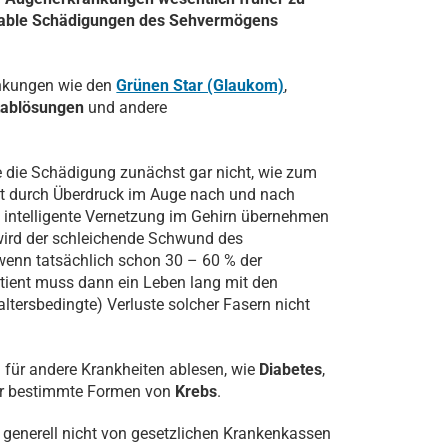
parable Schädigungen des Sehvermögens
ankungen wie den
Grünen Star (Glaukom)
,
tablösungen
und andere
ne die Schädigung zunächst gar nicht, wie zum
st durch Überdruck im Auge nach und nach
h intelligente Vernetzung im Gehirn übernehmen
wird der schleichende Schwund des
 wenn tatsächlich schon 30 – 60 % der
atient muss dann ein Leben lang mit den
tersbedingte) Verluste solcher Fasern nicht
 für andere Krankheiten ablesen, wie
Diabetes
,
r bestimmte Formen von
Krebs
.
 generell nicht von gesetzlichen Krankenkassen