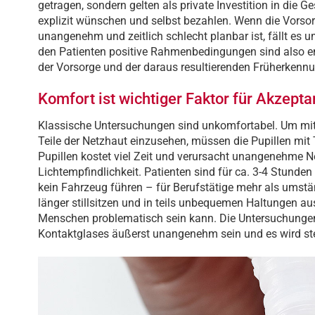
getragen, sondern gelten als private Investition in die 
explizit wünschen und selbst bezahlen. Wenn die Vorso
unangenehm und zeitlich schlecht planbar ist, fällt es 
den Patienten positive Rahmenbedingungen sind also en
der Vorsorge und der daraus resultierenden Früherkenn
Komfort ist wichtiger Faktor für Akzept
Klassische Untersuchungen sind unkomfortabel. Um mit
Teile der Netzhaut einzusehen, müssen die Pupillen mit 
Pupillen kostet viel Zeit und verursacht unangenehme N
Lichtempfindlichkeit. Patienten sind für ca. 3-4 Stunden
kein Fahrzeug führen – für Berufstätige mehr als ums
länger stillsitzen und in teils unbequemen Haltungen au
Menschen problematisch sein kann. Die Untersuchunge
Kontaktglases äußerst unangenehm sein und es wird stet